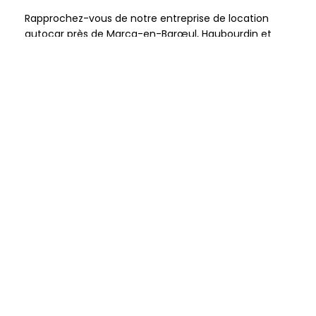
Rapprochez-vous de notre entreprise de location
autocar près de Marcq-en-Barœul, Haubourdin et
Villeneuve-d’Ascq pour en savoir plus.
Classe de mer : quels sont les
objectifs ?
Les
objectifs
d’une classe de mer sont nombreux.
Nous avons :
La découverte d’un nouvel endroit ;
L’étude des divers éléments du bord de mer et
du littoral ;
La découverte des différents milieux ;
La découverte des activités économiques ;
La compréhension des notions de chaînes